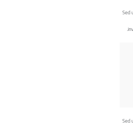
Sed u
in
Sed u