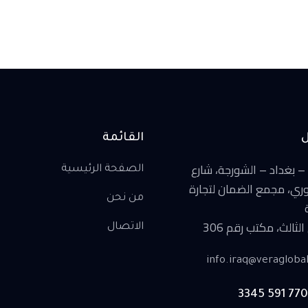
القائمة
– بغداد – الشورجة، شارع
الصفحة الرئيسية
ري، مجمع الضمان لتجارة
من نحن
لثالث، مكتب رقم 306
الاتصال
info.iraq@veragloba