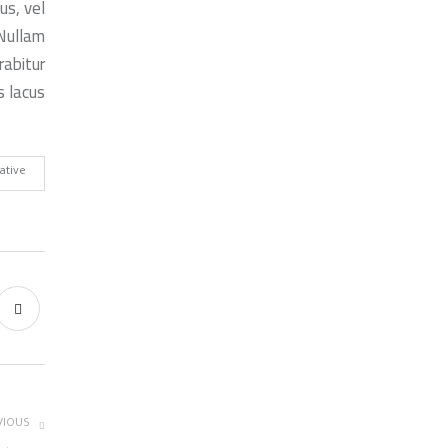
us, vel
Nullam
rabitur
 lacus.
ative
VIOUS