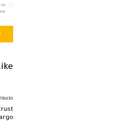
s on
 our
ike
TRUCKS
trust
argo