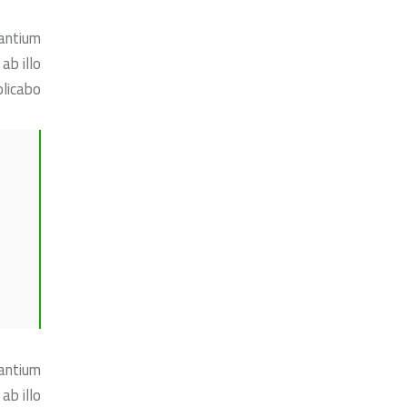
santium
ab illo
licabo.
santium
ab illo