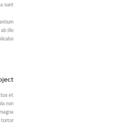
a sunt.
santium
ab illo
licabo.
oject
ctus et
ula non
e magna
tortor.