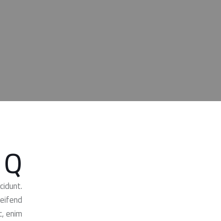
Q
cidunt.
leifend
, enim.