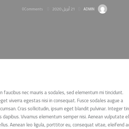
21 أبريل 2020
0
Comments
ADMIN
in faucibus nec mauris a sodales, sed elementum mi tincidunt.
get viverra egestas nisi in consequat. Fusce sodales augue a
cumsan. Cras sollicitudin, ipsum eget blandit pulvinar. Integer tin
s dapibus. Vivamus elementum semper nisi. Aenean vulputate e
llus. Aenean leo ligula, porttitor eu, consequat vitae, eleifend ac