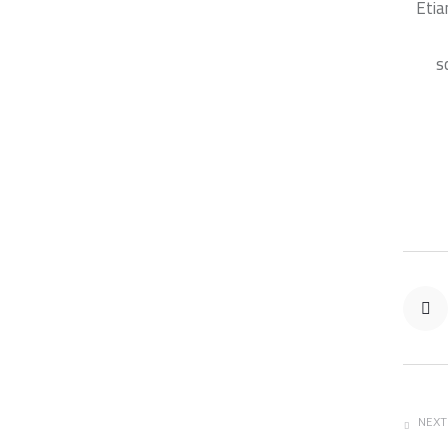
Etia
s
NEXT