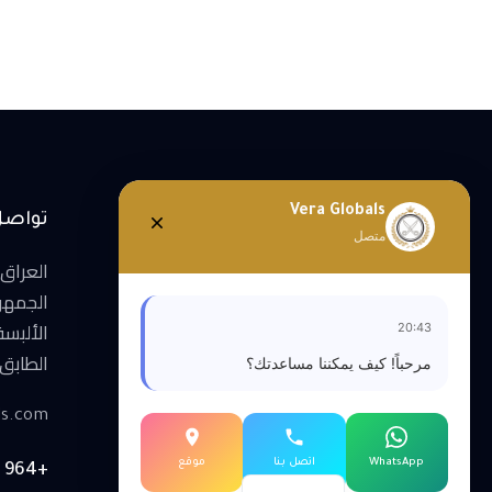
Vera Globals
تواصل
متصل
العراق 
الجمهو
الألبسة
20:43
الطابق ا
مرحباً! كيف يمكننا مساعدتك؟
ls.com
WhatsApp
اتصل بنا
موقع
+964 770 591 3345