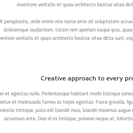
inventore veritatis et quasi architecto beatae vitae dict
t perspiciatis, unde omnis iste natus error sit voluptatem accu
doloremque laudantium, totam rem aperiam eaque ipsa, quae 
ventore veritatis et quasi architecto beatae vitae dicta sunt, exp
Creative approach to every pr
n et egestas nulla. Pellentesque habitant morbi tristique sene
netus et malesuada fames ac turpis egestas. Fusce gravida, lig
olestie tristique, justo elit blandit risus, blandit maximus augu
accumsan ante. Duis id mi tristique, pulvinar neque at, lobortis 