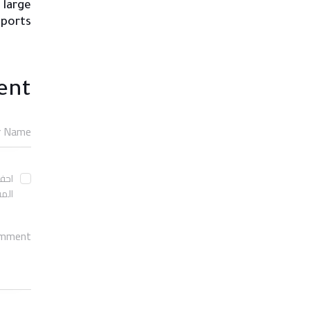
 large
 ports
ent
احفظ
المق