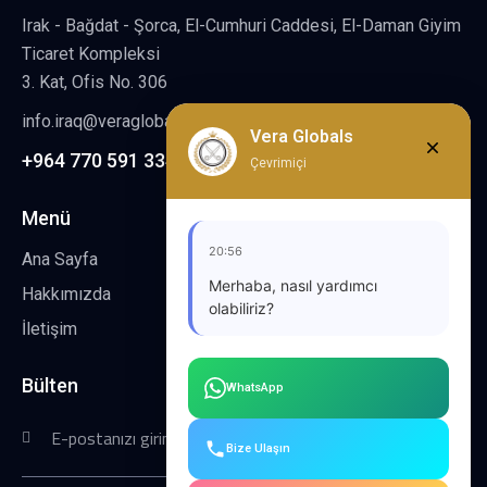
Irak - Bağdat - Şorca, El-Cumhuri Caddesi, El-Daman Giyim
Ticaret Kompleksi
3. Kat, Ofis No. 306
info.iraq@veraglobals.com
Vera Globals
+964 770 591 3345
Çevrimiçi
Menü
20:56
Ana Sayfa
Merhaba, nasıl yardımcı
Hakkımızda
olabiliriz?
İletişim
Bülten
WhatsApp
رك الآن
Bize Ulaşın